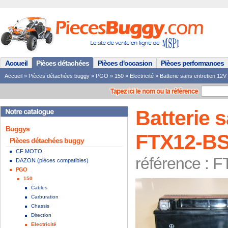
Accueil
Pièces détachées
Pièces d'occasion
Pièces performances
Accueil
»
Pièces détachées buggy
»
PGO
»
150
»
Electricité
»
Batterie sans entretien 1
Batterie 
Buggys
FTX12-BS
Pièces détachées buggy
CF MOTO
référence :
DAZON (pièces compatibles)
PGO
150
Cables
Carburation
Chassis
Direction
Electricité