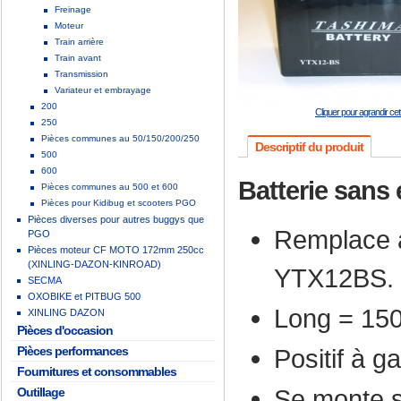
Freinage
Moteur
Train arrière
Train avant
Transmission
Variateur et embrayage
200
Cliquer pour agrandir ce
250
Pièces communes au 50/150/200/250
Descriptif du produit
500
600
Batterie sans
Pièces communes au 500 et 600
Pièces pour Kidibug et scooters PGO
Pièces diverses pour autres buggys que
Remplace à
PGO
Pièces moteur CF MOTO 172mm 250cc
(XINLING-DAZON-KINROAD)
YTX12BS.
SECMA
OXOBIKE et PITBUG 500
Long = 15
XINLING DAZON
Pièces d'occasion
Pièces performances
Positif à g
Fournitures et consommables
Se monte 
Outillage