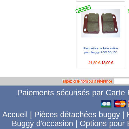
Plaquettes de frein arrière
pour buggy PGO 50/150
21,80 €
18,00 €
Paiements sécurisés par Carte B
Accueil
|
Pièces détachées buggy
|
Buggy d'occasion
|
Options pour