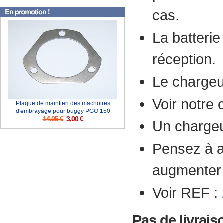
cas.
La batteri
réception.
Le chargeur
Voir notre
Plaque de maintien des machoires
d'embrayage pour buggy PGO 150
14,05 €
3,00 €
Un chargeu
Pensez à a
augmenter l
Voir REF :
Pas de livrais