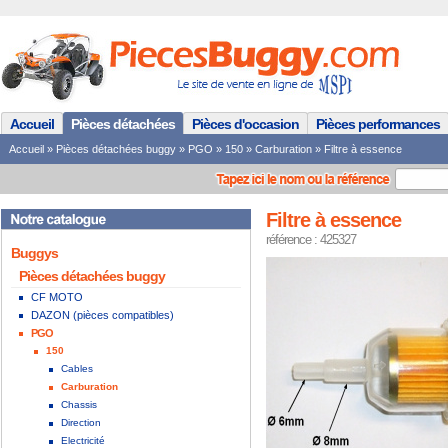
Accueil
Pièces détachées
Pièces d'occasion
Pièces performances
Accueil
»
Pièces détachées buggy
»
PGO
»
150
»
Carburation
»
Filtre à essence
Filtre à essence
référence : 425327
Buggys
Pièces détachées buggy
CF MOTO
DAZON (pièces compatibles)
PGO
150
Cables
Carburation
Chassis
Direction
Electricité