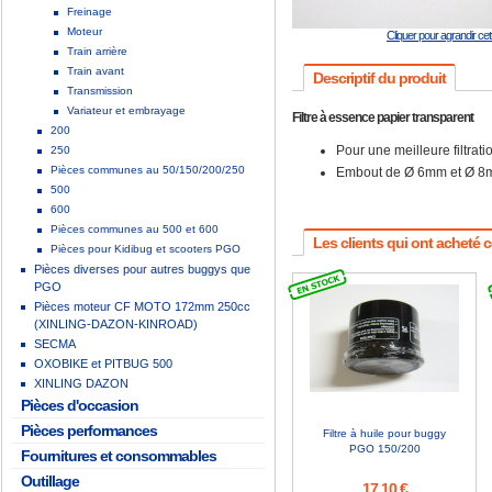
Freinage
Moteur
Cliquer pour agrandir ce
Train arrière
Train avant
Descriptif du produit
Transmission
Variateur et embrayage
Filtre à essence papier transparent
200
Pour une meilleure filtrati
250
Pièces communes au 50/150/200/250
Embout de Ø 6mm et Ø 8m
500
600
Pièces communes au 500 et 600
Les clients qui ont acheté 
Pièces pour Kidibug et scooters PGO
Pièces diverses pour autres buggys que
PGO
Pièces moteur CF MOTO 172mm 250cc
(XINLING-DAZON-KINROAD)
SECMA
OXOBIKE et PITBUG 500
XINLING DAZON
Pièces d'occasion
Pièces performances
Filtre à huile pour buggy
PGO 150/200
Fournitures et consommables
Outillage
17,10 €