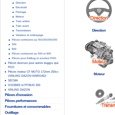
Direction
Electricité
Freinage
Moteur
Train arrière
Train avant
Direction
Transmission
Variateur et embrayage
Pièces communes au 50/150/200/250
500
600
Pièces communes au 500 et 600
Pièces pour Kidibug et scooters PGO
Pièces diverses pour autres buggys que
PGO
Pièces moteur CF MOTO 172mm 250cc
Moteur
(XINLING-DAZON-KINROAD)
SECMA
OXOBIKE et PITBUG 500
XINLING DAZON
Pièces d'occasion
Pièces performances
Fournitures et consommables
Outillage