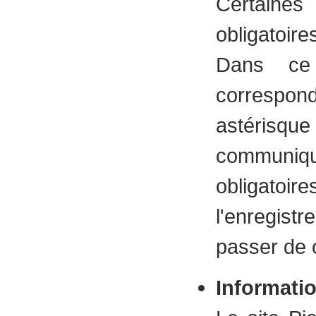
Certaine
obligatoir
Dans ce
correspond
astérisque
communiq
obligatoi
l'enregis
passer de 
Informati