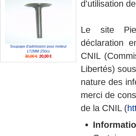
d'utilisation de
Le site Pie
déclaration 
Soupape d'admission pour moteur
172MM 250cc
CNIL (Commiss
30,00 €
20,00 €
Libertés) sous
nature des inf
merci de consu
de la CNIL (
ht
Informati