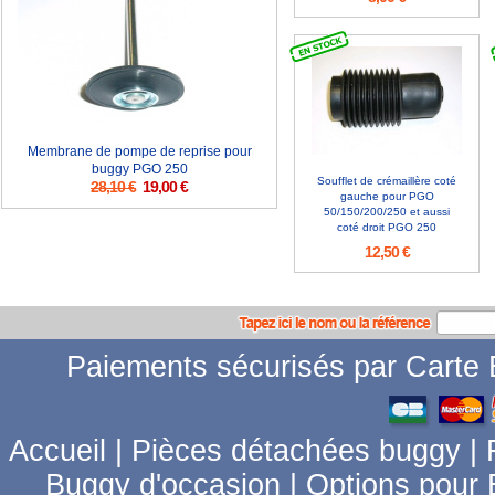
Membrane de pompe de reprise pour
buggy PGO 250
Soufflet de crémaillère coté
28,10 €
19,00 €
gauche pour PGO
50/150/200/250 et aussi
coté droit PGO 250
12,50 €
Paiements sécurisés par Carte B
Accueil
|
Pièces détachées buggy
|
Buggy d'occasion
|
Options pour