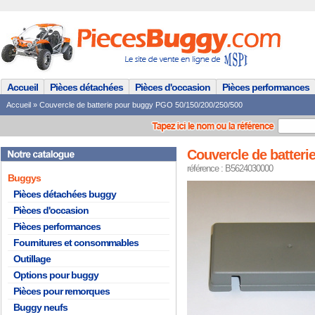
Accueil
Pièces détachées
Pièces d'occasion
Pièces performances
Accueil
»
Couvercle de batterie pour buggy PGO 50/150/200/250/500
Couvercle de batteri
référence : B5624030000
Buggys
Pièces détachées buggy
Pièces d'occasion
Pièces performances
Fournitures et consommables
Outillage
Options pour buggy
Pièces pour remorques
Buggy neufs