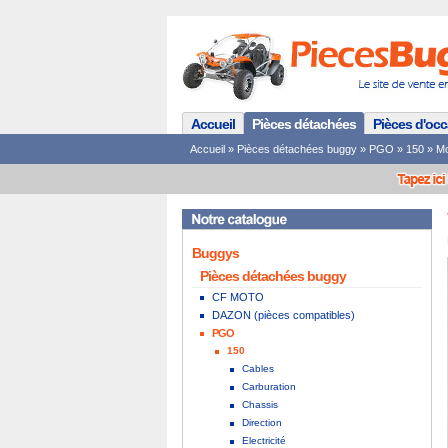
Accueil
Pièces détachées
Pièces d'oc
Accueil
»
Pièces détachées buggy
»
PGO
»
150
»
Mo
Buggys
Pièces détachées buggy
CF MOTO
DAZON (pièces compatibles)
PGO
150
Cables
Carburation
Chassis
Direction
Electricité