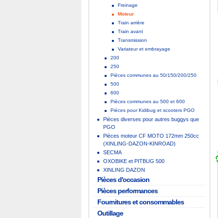
Freinage
Moteur
Train arrière
Train avant
Transmission
Variateur et embrayage
200
250
Pièces communes au 50/150/200/250
500
600
Pièces communes au 500 et 600
Pièces pour Kidibug et scooters PGO
Pièces diverses pour autres buggys que
PGO
Pièces moteur CF MOTO 172mm 250cc
(XINLING-DAZON-KINROAD)
SECMA
OXOBIKE et PITBUG 500
XINLING DAZON
Pièces d'occasion
Pièces performances
Fournitures et consommables
Outillage