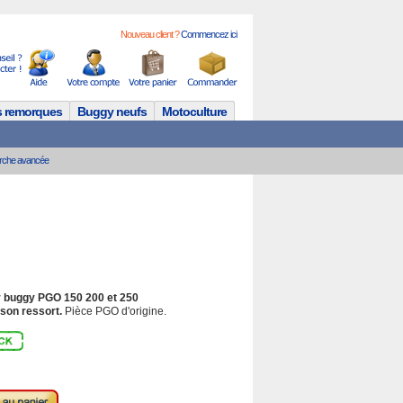
Nouveau client ?
Commencez ici
s remorques
Buggy neufs
Motoculture
rche avancée
ur buggy PGO 150 200 et 250
 son ressort.
Pièce PGO d'origine.