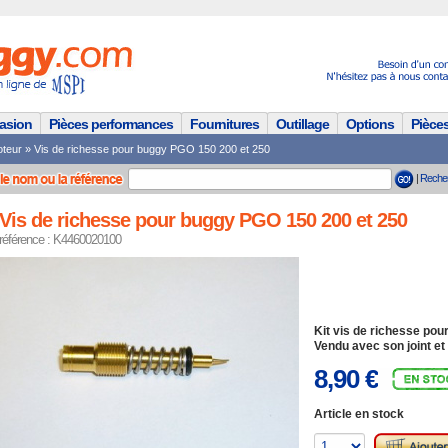
casion
Pièces performances
Fournitures
Outillage
Options
Pièce
teur
»
Vis de richesse pour buggy PGO 150 200 et 250
|
Reche
Vis de richesse pour buggy PGO 150 200 et 250
référence : K4460020100
Kit vis de richesse po
Vendu avec son joint et
8,90 €
Article en stock