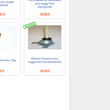
Puit d'aiguille de carburateur
le pour buggy
pour buggy PGO
50/200
150/200/250
10 €
10,50 €
Robinet d'essence pour
pal Keihin 130p
buggy PGO 50/150/200/250
5 €
14,70 €