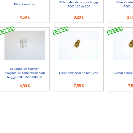
Gicleur de ralenti pour buggy
Filtre à hui
Filtre à essence
PGO 150 et 250
PGO 1
4,50 €
9,20 €
17,
Soupape de maintien
d'aiguille de carburateur pour
Gicleur principal Keihin 125p
Gicleur princi
buggy PGO 150/200/250
4,90 €
7,55 €
7,5