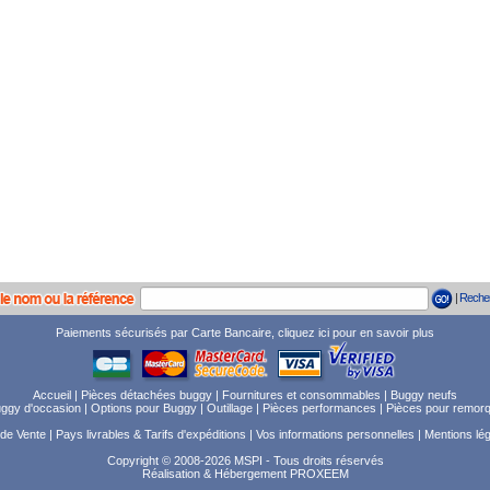
|
Reche
Paiements sécurisés par Carte Bancaire, cliquez ici pour en savoir plus
Accueil
|
Pièces détachées buggy
|
Fournitures et consommables
|
Buggy neufs
ggy d'occasion
|
Options pour Buggy
|
Outillage
|
Pièces performances
|
Pièces pour remor
 de Vente
|
Pays livrables & Tarifs d'expéditions
|
Vos informations personnelles
|
Mentions lé
Copyright © 2008-2026 MSPI - Tous droits réservés
Réalisation & Hébergement
PROXEEM