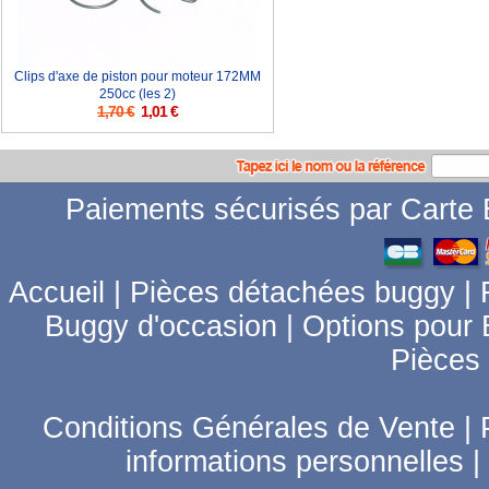
Clips d'axe de piston pour moteur 172MM
250cc (les 2)
1,70 €
1,01 €
Paiements sécurisés par Carte B
Accueil
|
Pièces détachées buggy
|
Buggy d'occasion
|
Options pour
Pièces
Conditions Générales de Vente
|
informations personnelles
|