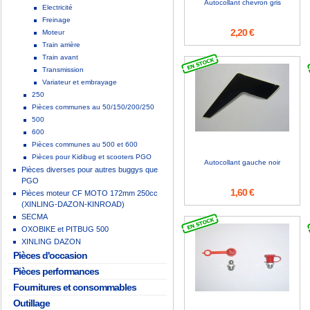
Autocollant chevron gris
Electricité
Freinage
2,20 €
Moteur
Train arrière
Train avant
Transmission
Variateur et embrayage
250
Pièces communes au 50/150/200/250
500
600
Pièces communes au 500 et 600
Pièces pour Kidibug et scooters PGO
Autocollant gauche noir
Pièces diverses pour autres buggys que
PGO
1,60 €
Pièces moteur CF MOTO 172mm 250cc
(XINLING-DAZON-KINROAD)
SECMA
OXOBIKE et PITBUG 500
XINLING DAZON
Pièces d'occasion
Pièces performances
Fournitures et consommables
Outillage