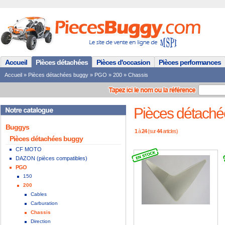
Accueil
Pièces détachées
Pièces d'occasion
Pièces performances
Accueil
»
Pièces détachées buggy
»
PGO
»
200
»
Chassis
Pièces détaché
Buggys
1
à
24
(sur
44
articles)
Pièces détachées buggy
CF MOTO
DAZON (pièces compatibles)
PGO
150
200
Cables
Carburation
Chassis
Direction