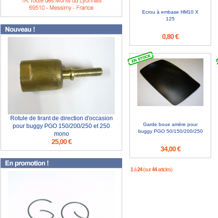
Ecrou à embase HM10 X
125
0,80 €
Rotule de tirant de direction d'occasion
Garde boue arrière pour
pour buggy PGO 150/200/250 et 250
buggy PGO 50/150/200/250
mono
25,00 €
34,00 €
1
à
24
(sur
44
articles)