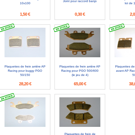
Joint pour raccord banjo
10x100
lot de 1
1,50 €
0,30 €
2,0
Plaquettes de frein arrière AP
Plaquettes de frein arrière AP
Plaquettes de f
Racing pour buggy PGO
Racing pour PGO 500/600
avant AP Rac
50/150
(le jeu de 4)
5
28,20 €
65,00 €
38,
Plaquettes de frein de