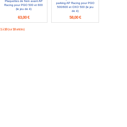
Plaquettes de frein avant AP
parking AP Racing pour PGO
Racing pour PGO 500 et 600
500/600 et OXO 500 (le jeu
(le jeu de 4)
de 4)
63,00 €
58,00 €
1
à
10
(sur
10
articles)