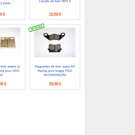
Liquide de frein DOT 4
2 joints
0 €
15,50 €
rein arrière et
Plaquettes de frein avant AP
ing pour OXO
Racing pour buggy PGO
00
50/150/200/250
00 €
29,40 €