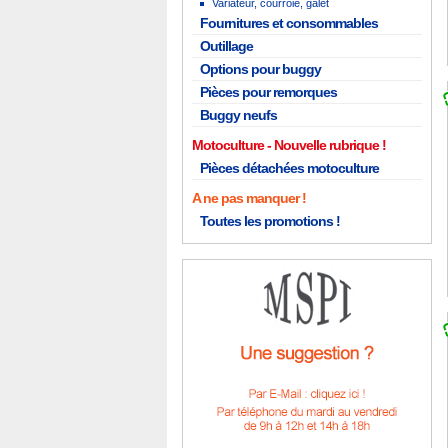
Variateur, courroie, galet
Fournitures et consommables
Outillage
Options pour buggy
Pièces pour remorques
Buggy neufs
Motoculture
Pièces détachées motoculture
A ne pas manquer !
Toutes les promotions !