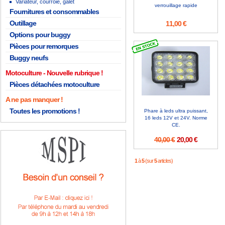
Variateur, courroie, galet
verrouillage rapide
Fournitures et consommables
Outillage
11,00 €
Options pour buggy
Pièces pour remorques
Buggy neufs
Motoculture
Pièces détachées motoculture
A ne pas manquer !
Toutes les promotions !
Phare à leds ultra puissant,
16 leds 12V et 24V. Norme
CE.
40,00 €
20,00 €
1
à
5
(sur
5
articles)