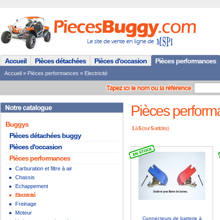
Accueil
Pièces détachées
Pièces d'occasion
Pièces performances
Accueil
»
Pièces performances
»
Electricité
Pièces performan
Buggys
1
à
5
(sur
5
articles)
Pièces détachées buggy
Pièces d'occasion
Pièces performances
Carburation et filtre à air
Chassis
Echappement
Electricité
Freinage
Moteur
Connecteurs de batterie à