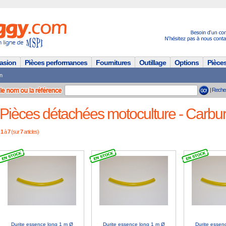
casion
Pièces performances
Fournitures
Outillage
Options
Pièce
n
|
Reche
Pièces détachées motoculture - Carbur
1
à
7
(sur
7
articles)
Durite essence long 1 m Ø
Durite essence long 1 m Ø
Durite essen