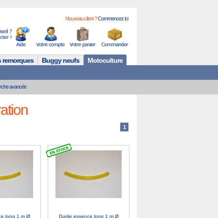
Nouveau client ?
Commencez ici
s remorques
Buggy neufs
Motoculture
rche avancée
ation
1
ce long 1 m Ø
Durite essence long 1 m Ø