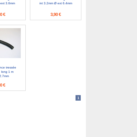
 ext 3.6mm
int 3.2mm Ø ext 6.4mm
0 €
3,90 €
nce tressée
 long 1 m
2.7mm
0 €
1