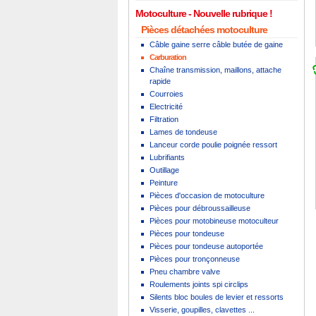
Motoculture
Pièces détachées motoculture
Câble gaine serre câble butée de gaine
Carburation
Chaîne transmission, maillons, attache
rapide
Courroies
Electricité
Filtration
Lames de tondeuse
Lanceur corde poulie poignée ressort
Lubrifiants
Outillage
Peinture
Pièces d'occasion de motoculture
Pièces pour débroussailleuse
Pièces pour motobineuse motoculteur
Pièces pour tondeuse
Pièces pour tondeuse autoportée
Pièces pour tronçonneuse
Pneu chambre valve
Roulements joints spi circlips
Silents bloc boules de levier et ressorts
Visserie, goupilles, clavettes ...