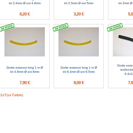
int 2.4mm Ø ext 4.8mm
int 2.5mm Ø ext 5mm
int 2mm Ø
6,20 €
3,20 €
5,0
Durite esse
Durite essence long 1 m Ø
Durite essence long 1 m Ø
renforcée
int 4.8mm Ø ext 8mm
int 6.4mm Ø ext 9.5mm
6.4x1
7,90 €
8,00 €
7,9
1
à
7
(sur
7
articles)