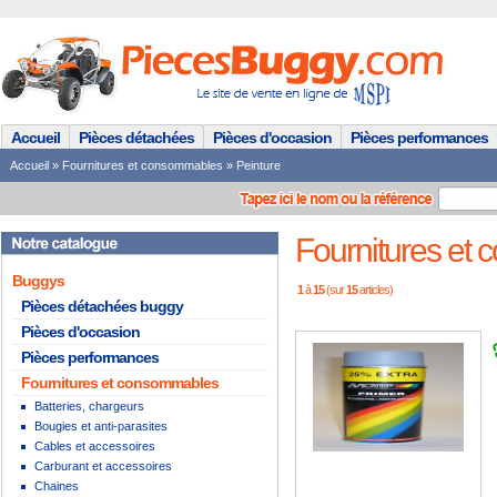
Accueil
Pièces détachées
Pièces d'occasion
Pièces performances
Accueil
»
Fournitures et consommables
»
Peinture
Fournitures et 
Buggys
1
à
15
(sur
15
articles)
Pièces détachées buggy
Pièces d'occasion
Pièces performances
Fournitures et consommables
Batteries, chargeurs
Bougies et anti-parasites
Cables et accessoires
Carburant et accessoires
Chaines