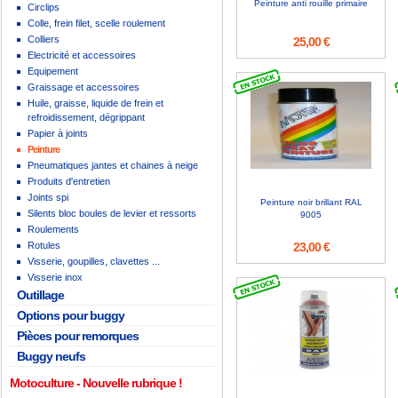
Peinture anti rouille primaire
Circlips
Colle, frein filet, scelle roulement
Colliers
25,00 €
Electricité et accessoires
Equipement
Graissage et accessoires
Huile, graisse, liquide de frein et
refroidissement, dégrippant
Papier à joints
Peinture
Pneumatiques jantes et chaines à neige
Produits d'entretien
Joints spi
Peinture noir brillant RAL
Silents bloc boules de levier et ressorts
9005
Roulements
Rotules
23,00 €
Visserie, goupilles, clavettes ...
Visserie inox
Outillage
Options pour buggy
Pièces pour remorques
Buggy neufs
Motoculture