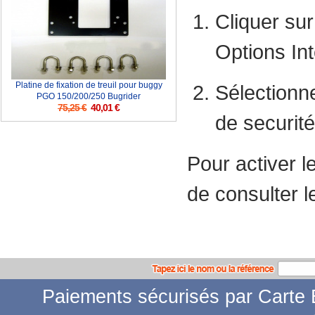
Cliquer sur
Options Int
Platine de fixation de treuil pour buggy
Sélectionne
PGO 150/200/250 Bugrider
75,25 €
40,01 €
de securit
Pour activer l
de consulter l
Paiements sécurisés par Carte B